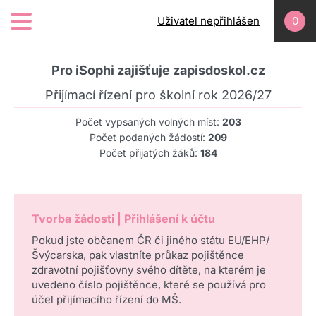
Přejít k hlavnímu obsahu
Uživatel nepřihlášen
0
Pro iSophi zajišťuje zapisdoskol.cz
Přijímací řízení pro školní rok 2026/27
Počet vypsaných volných míst:
203
Počet podaných žádostí:
209
Počet přijatých žáků:
184
Tvorba žádosti | Přihlášení k účtu
Pokud jste občanem ČR či jiného státu EU/EHP/
Švýcarska, pak vlastníte průkaz pojištěnce
zdravotní pojišťovny svého dítěte, na kterém je
uvedeno číslo pojištěnce, které se používá pro
účel přijímacího řízení do MŠ.