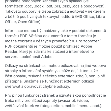
případně podobných kancelářských aplikací (ve
formátech .doc, .docx, .odt, .xls, .xlsx, .ods a podobných).
Takovéto soubory je třeba zobrazit a editovat v některém
z běžně používaných textových editorů (MS Office, Libre
Office, Open Office).
Informace mohou být nabízeny také v podobě dokumentů
formátu PDF. Většinu dokumentů v tomto formátu je
možné zobrazit v běžných prohlížečích. Pro zobrazení
PDF dokumentů je možné použít prohlížeč Adobe
Reader, který je zdarma ke stažení z internetového
serveru společnosti Adobe.
Odkazy na stránkách se mohou odkazovat na jiné webové
stránky a informační systémy a může dojít k tomu, že
část obsahu, získaná z těchto externích zdrojů, není plně
přístupná. Snažíme se funkčnost externích odkazů
ověřovat a opravovat chybné odkazy.
Pro plnou funkčnost stránek a uživatelskou pohodlnost je
třeba mít v prohlížeči zapnutý javascript. (video,
zvětšování fotek ve fotogaleriích, mobilní menu, apod.).