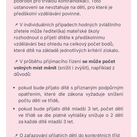
podrobit pro trvalou kontraindikaci. Toto
ustanovení se nevztahuje na děti, pro které je
předškolní vzdělávání povinné.
📌 V individuálních případech hodných zvláštního
zřetele může ředitel(ka) mateřské školy
rozhodnout o přijetí dítěte k předškolnímu
vzdělávání bez ohledu na celkový počet bodů,
které dítě na základě jednotlivých kritérií získalo.
📌 V průběhu přijímacího řízení
se může počet
volných míst měnit
(snížit i zvýšit), například z
důvodů:
pokud bude přijato dítě s přiznaným podpůrným
opatřením, které dle zákona vyžaduje snížení
počtu dětí ve třídě,
pokud bude přijato dítě mladší 3 let, počet dětí
ve třídě se dle platné vyhlášky snižuje o 2 děti
za každé dítě mladší 3 let.
📌 O zařazování přijatých dětí do konkrétních tříd