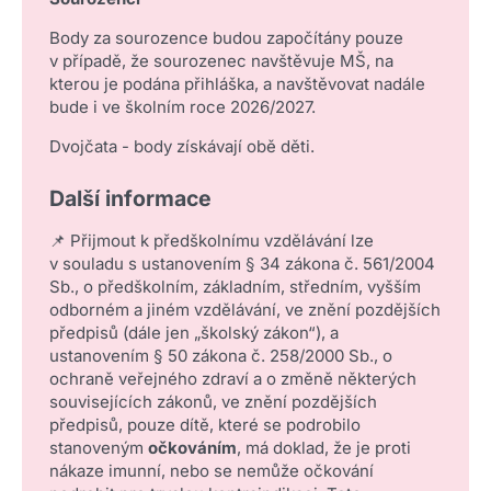
Body za sourozence budou započítány pouze
v případě, že sourozenec navštěvuje MŠ, na
kterou je podána přihláška, a navštěvovat nadále
bude i ve školním roce 2026/2027.
Dvojčata - body získávají obě děti.
Další informace
📌 Přijmout k předškolnímu vzdělávání lze
v souladu s ustanovením § 34 zákona č. 561/2004
Sb., o předškolním, základním, středním, vyšším
odborném a jiném vzdělávání, ve znění pozdějších
předpisů (dále jen „školský zákon“), a
ustanovením § 50 zákona č. 258/2000 Sb., o
ochraně veřejného zdraví a o změně některých
souvisejících zákonů, ve znění pozdějších
předpisů, pouze dítě, které se podrobilo
stanoveným
očkováním
, má doklad, že je proti
nákaze imunní, nebo se nemůže očkování