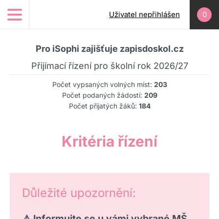
Přejít k hlavnímu obsahu
Uživatel nepřihlášen
0
Pro iSophi zajišťuje zapisdoskol.cz
Přijímací řízení pro školní rok 2026/27
Počet vypsaných volných míst:
203
Počet podaných žádostí:
209
Počet přijatých žáků:
184
Kritéria řízení
Důležité upozornění:
⚠️ Informujte se u vámi vybrané MŠ