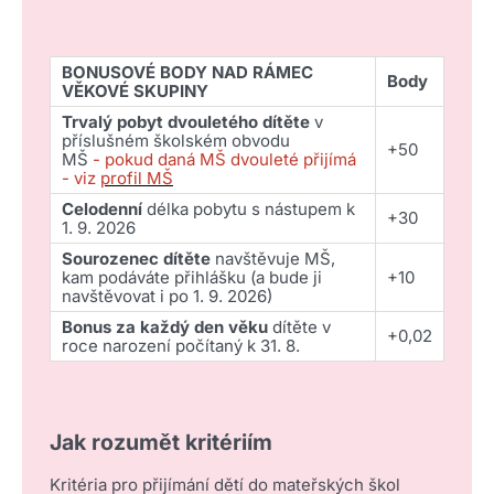
BONUSOVÉ BODY NAD RÁMEC
Body
VĚKOVÉ SKUPINY
Trvalý pobyt dvouletého dítěte
v
příslušném školském obvodu
+50
MŠ
- pokud daná MŠ dvouleté přijímá
- viz
profil MŠ
Celodenní
délka pobytu s nástupem k
+30
1. 9. 2026
Sourozenec dítěte
navštěvuje MŠ,
kam podáváte přihlášku (a bude ji
+10
navštěvovat i po 1. 9. 2026)
Bonus za každý den věku
dítěte v
+0,02
roce narození počítaný k 31. 8.
Jak rozumět kritériím
Kritéria pro přijímání dětí do mateřských škol