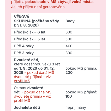
přijetí a
pokud stále v MŠ zbývají volná místa
.
Jejich přijetí není garantováno.
VĚKOVÁ
SKUPINA (počítáno vždy
Body
k 31. 8. 2026)
Předškolák –
6 let
600
Předškolák –
5 let
500
Dítě
4 roky
400
Dítě
3 roky
300
Dvouleté děti
,
které dosáhnou věku
3 let
od 1. 9. 2026 do 31. 12.
pokud MŠ přijímá:
2026
- pokud daná MŠ
200
dvouleté přijímá - viz
profil MŠ
Ostatní
dvouleté
děti
- pokud daná MŠ
pokud MŠ přijímá:
dvouleté přijímá - viz
100
profil MŠ
Jednoleté děti
nepřijímány