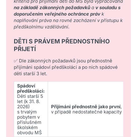
kritéria pro přijímání dětí do MŠ byla vypracována
na základě zákonných požadavků
a
v souladu s
doporučením veřejného ochránce práv
k
naplňování práva na rovné zacházení v přístupu k
předškolnímu vzdělávání.
DĚTI S PRÁVEM PŘEDNOSTNÍHO
PŘIJETÍ
✅ Dle zákonných požadavků jsou přednostně
přijímáni spádoví předškoláci a po nich spádové
děti starší 3 let.
Spádoví
předškoláci:
Děti starší 5
let (k 31. 8.
2026)
Přijímáni přednostně jako první
,
s trvalým
v případě nedostatečné kapacity rozh
pobytem v
příslušném
školském
obvodu MŠ