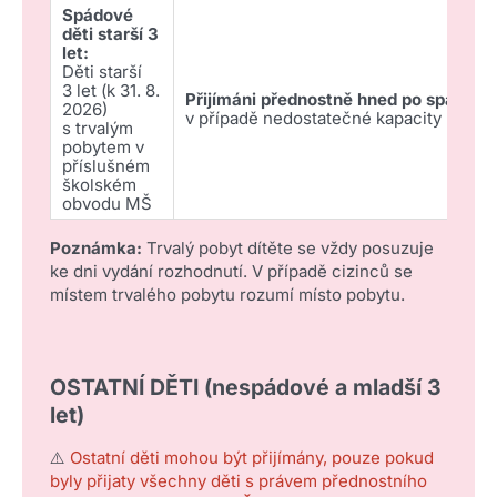
Spádové
děti starší 3
let:
Děti starší
3 let (k 31. 8.
Přijímáni přednostně hned po spádový
2026)
v případě nedostatečné kapacity rozh
s trvalým
pobytem v
příslušném
školském
obvodu MŠ
Poznámka:
Trvalý pobyt dítěte se vždy posuzuje
ke dni vydání rozhodnutí. V případě cizinců se
místem trvalého pobytu rozumí místo pobytu.
OSTATNÍ DĚTI (nespádové a mladší 3
let)
⚠️
Ostatní děti mohou být přijímány, pouze pokud
byly přijaty všechny děti s právem přednostního