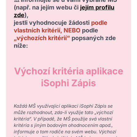
(např. na jejím webu či
jejím profilu
zde
),
jestli vyhodnocuje žádosti
podle
vlastních kritérií, NEBO
podle
„výchozích kritérií“
popsaných zde
níže:
Výchozí kritéria aplikace
iSophi Zápis
Každá MŠ využívající aplikaci iSophi Zápis se
může rozhodnout, zda-li využije tato „výchozí
kritéria“. V případě, že MŠ použije svá vlastní
kritéria s jiným bodovým ohodnocením apod.,
informuje o tom rodiče na svém webu.
Výchozí