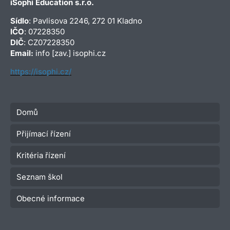
iSophi Education s.r.o.
Sídlo
: Pavlisova 2246, 272 01 Kladno
IČO
: 07228350
DIČ
: CZ07228350
Email:
info [zav.] isophi.cz
https://isophi.cz/
Domů
Přijímací řízení
Kritéria řízení
Seznam škol
Obecné informace