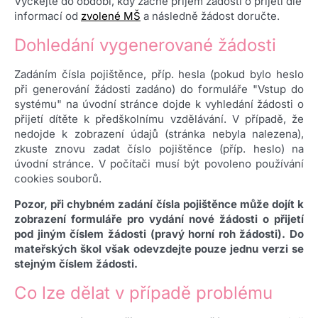
Vyčkejte do období, kdy začne příjem žádostí o přijetí dle
informací od
zvolené MŠ
a následně žádost doručte.
Dohledání vygenerované žádosti
Zadáním čísla pojištěnce, příp. hesla (pokud bylo heslo
při generování žádosti zadáno) do formuláře "Vstup do
systému" na úvodní stránce dojde k vyhledání žádosti o
přijetí dítěte k předškolnímu vzdělávání. V případě, že
nedojde k zobrazení údajů (stránka nebyla nalezena),
zkuste znovu zadat číslo pojištěnce (příp. heslo) na
úvodní stránce. V počítači musí být povoleno používání
cookies souborů.
Pozor, při chybném zadání čísla pojištěnce může dojít k
zobrazení formuláře pro vydání nové žádosti o přijetí
pod jiným číslem žádosti (pravý horní roh žádosti). Do
mateřských škol však odevzdejte pouze jednu verzi se
stejným číslem žádosti.
Co lze dělat v případě problému