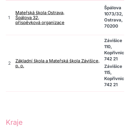
Špálova
Mateřská škola Ostrava,
1073/32,
1
Špálova 32,
Ostrava,
příspěvková organizace
70200
Závišice
110,
Kopřivnice
742 21
Základní škola a Mateřská škola Závišice,
2
p. o.
Závišice
115,
Kopřivnice
742 21
Kraje