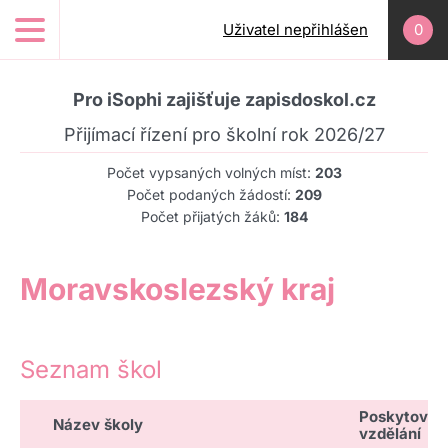
Přejít k hlavnímu obsahu
Uživatel nepřihlášen
0
Pro iSophi zajišťuje zapisdoskol.cz
Přijímací řízení pro školní rok 2026/27
Počet vypsaných volných míst:
203
Počet podaných žádostí:
209
Počet přijatých žáků:
184
Moravskoslezský kraj
Seznam škol
Poskytován
Název školy
vzdělání