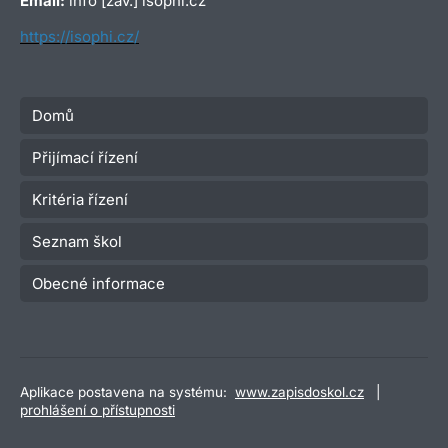
Email:
info [zav.] isophi.cz
https://isophi.cz/
Domů
Přijímací řízení
Kritéria řízení
Seznam škol
Obecné informace
Aplikace postavena na systému:
www.zapisdoskol.cz
|
prohlášení o přístupnosti