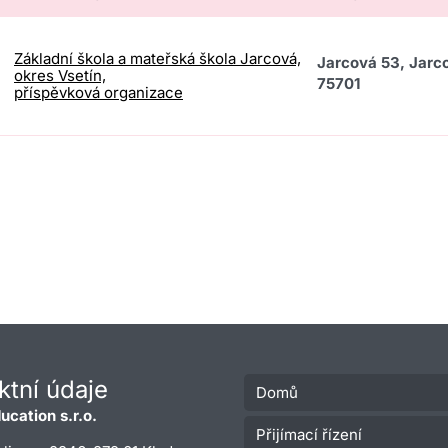
Základní škola a mateřská škola Jarcová,
Jarcová 53, Jarc
okres Vsetín,
75701
příspěvková organizace
ktní údaje
Domů
ucation s.r.o.
Přijímací řízení