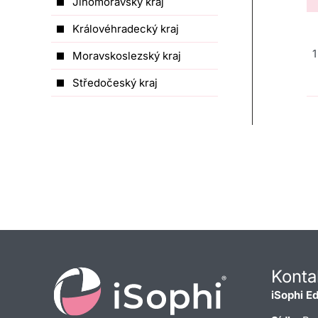
Jihomoravský kraj
Královéhradecký kraj
1
Moravskoslezský kraj
Středočeský kraj
Konta
iSophi Ed