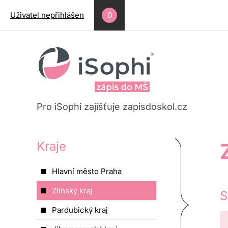
Přejít k hlavnímu obsahu
Uživatel nepřihlášen
0
Pro iSophi zajišťuje zapisdoskol.cz
Kraje
Hlavní město Praha
Zlínský kraj
S
Pardubický kraj