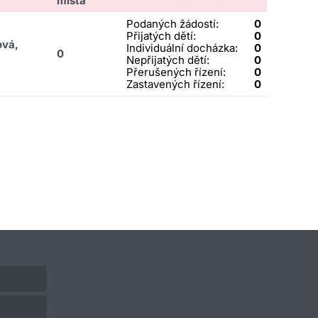
místa
Podaných žádostí:
0
Přijatých dětí:
0
ová,
Individuální docházka:
0
0
Nepřijatých dětí:
0
Přerušených řízení:
0
Zastavených řízení:
0